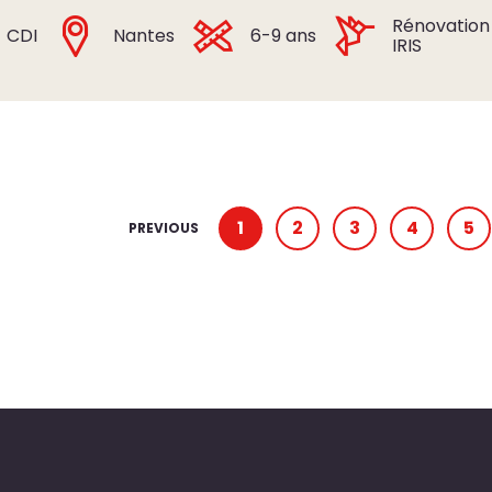
Rénovation
CDI
Nantes
6-9 ans
IRIS
1
2
3
4
5
PREVIOUS