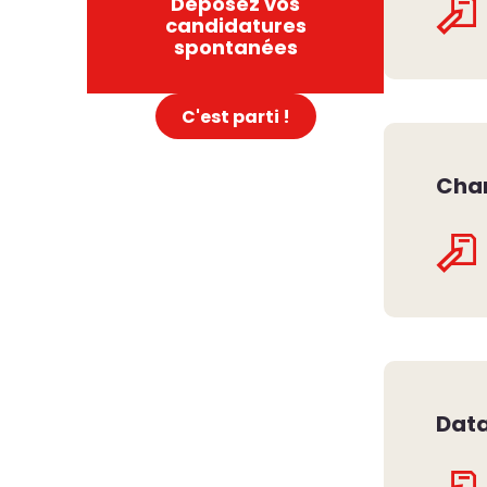
Déposez vos
candidatures
spontanées
C'est parti !
Char
Data