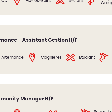
CDI
Aix-les-Bains
3-5 ans
Grou
rnance - Assistant Gestion H/F
Alternance
Coignières
Etudiant
munity Manager H/F
Support