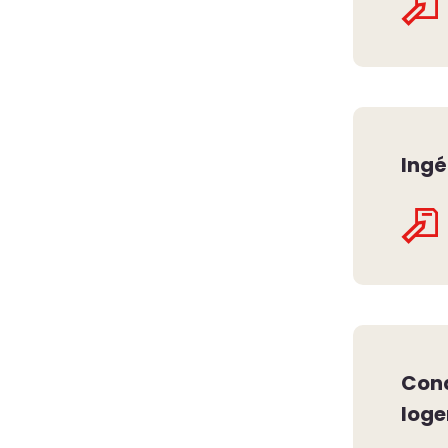
Ingé
Cond
loge