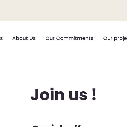
es
About Us
Our Commitments
Our proj
Join us !