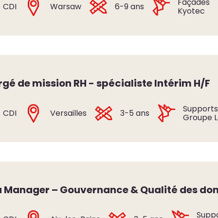
Façades
CDI
Warsaw
6-9 ans
Kyotec
gé de mission RH - spécialiste Intérim H/F
Support
CDI
Versailles
3-5 ans
Groupe L
 Manager – Gouvernance & Qualité des don
Supp