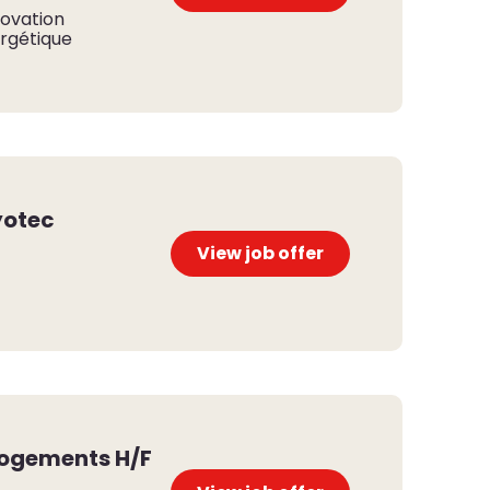
ovation
rgétique
yotec
View job offer
 logements H/F