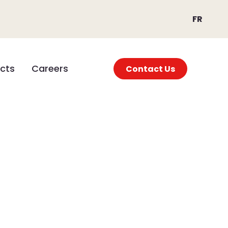
FR
ects
Careers
Contact Us