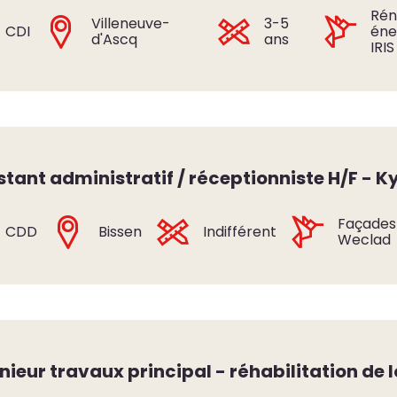
Rén
Villeneuve-
3-5
CDI
éne
d'Ascq
ans
IRIS
stant administratif / réceptionniste H/F - K
Façades
CDD
Bissen
Indifférent
Weclad
nieur travaux principal - réhabilitation de