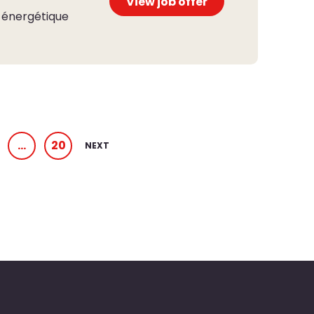
View job offer
 énergétique
…
20
NEXT