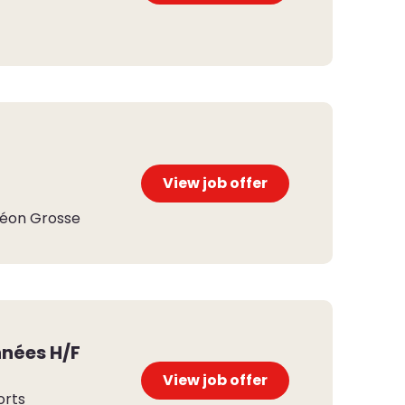
View job offer
s
éon Grosse
nées H/F
View job offer
orts