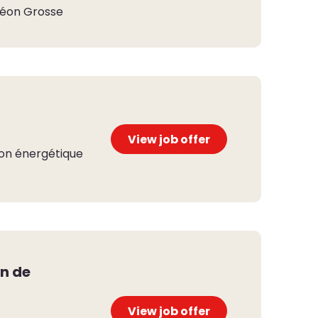
éon Grosse
View job offer
on énergétique
on de
View job offer